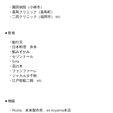
・園田病院（小林市）
・嘉島クリニック（嘉島町）
・二田クリニック（福岡市） etc
● 飲食
・鮨行天
・日本料理 井本
・鮨みずかみ
・セゾンドール
・Sola
・花の木
・ファンファーレ
・ジャカルタ千秋
・江戸前鮨
二鶴 etc
● 物販
・Rozila、未来製作所、es koyama本店