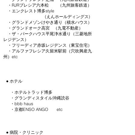
・RJRプレシア六本松 （九州旅客鉄道）
・エンクレスト博多style
​
(えんホールディングス)
・グランドメゾンけやき通り（積水ハウス）
・グランドオーク高宮 （九電不動産）
・ザ・パークハウス平尾浄水通り（三菱地所
レジデンス）
・フリーディア赤坂レジデンス（東宝住宅）
・アルファフレシア久留米駅前（穴吹興産九
州）etc
● ホテル
・ホテルトラッド博多
・グランディスタイル沖縄読谷
・bbb haus
・京都ENSO ANGO etc
● 病院・クリニック