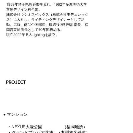
1959年埼玉県熊谷市生まれ。1982年多摩美術大学
立体デザイン科卒業。
株式会社ウシオスペックス（株式会社モデュレック
ス）に入社し、ライティングデザイナーとして活
動。広報、商品企画部長、取締役照明設計部長、福
岡営業所所長として40年間務める。
現在2022年 B &Lightingを設立。
PROJECT
● マンション
・NEXUS大濠公園 （福岡地所）
・グランドプレシア芝浦 （九州旅客鉄道）