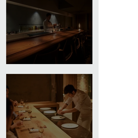
瑠璃庵・夜香木