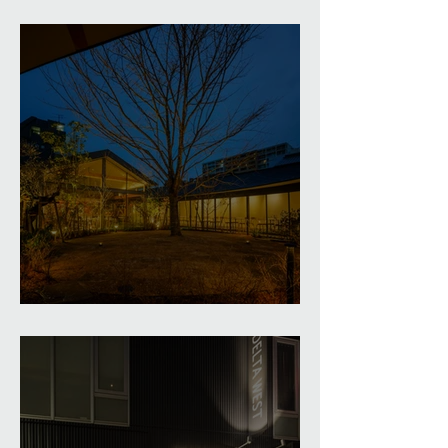
鮨大和
やまや総本店