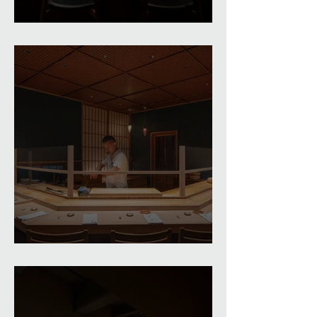
井本
鮨 行天