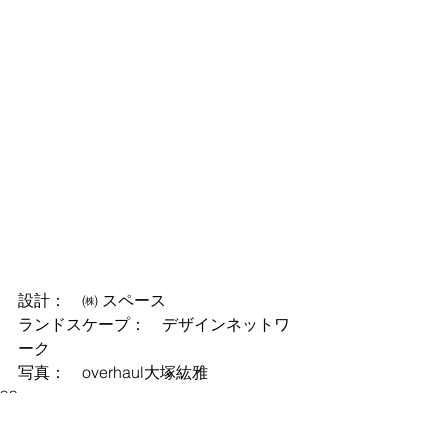
設計：　㈱ スペース　　
ランドスケープ：　デザインネットワ
ーク
写真：　overhaul大塚紘雅
SS
Restaurant