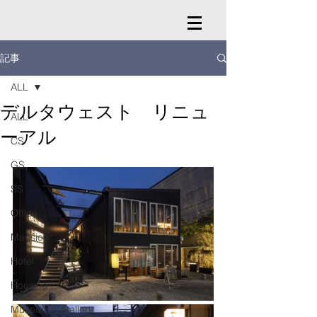
記事
ALL
デルタウェスト リニュ
ALL
ーアル
CS
GS
SS
Office
Mansion
Hotel
Housing
Museum & Gallery