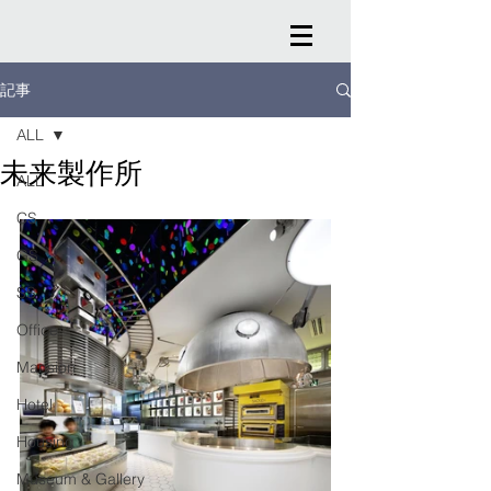
記事
ALL
未来製作所
ALL
CS
GS
SS
Office
Mansion
Hotel
Housing
Museum & Gallery