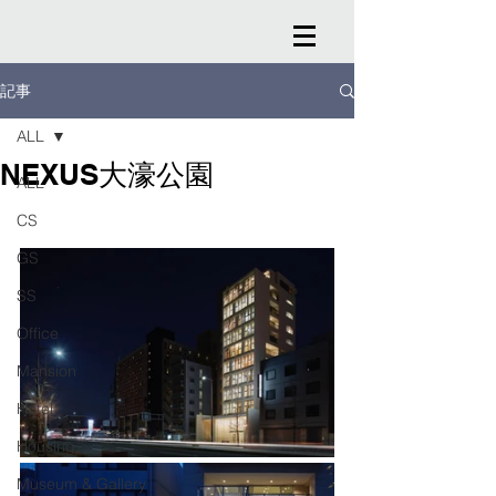
記事
ALL
NEXUS大濠公園
ALL
CS
GS
SS
Office
Mansion
Hotel
Housing
Museum & Gallery