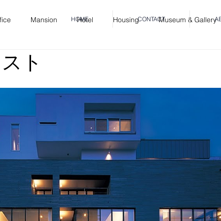
fice
Mansion
Hotel
Housing
Museum & Gallery
HOME
CONTACT
A
ジスト