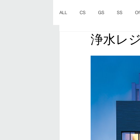
ALL
CS
GS
SS
Of
浄水レ
ES